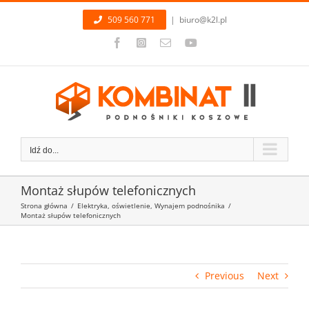
Przejdź
509 560 771
|
biuro@k2l.pl
do
zawartości
Facebook
Instagram
Email
YouTube
Idź do...
Montaż słupów telefonicznych
Strona główna
/
Elektryka, oświetlenie
,
Wynajem podnośnika
/
Montaż słupów telefonicznych
Previous
Next