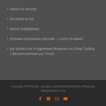
Rabat na wiosnę
Grudzień w K2l
Rabat mikołajkowy
Zimowe utrzymanie dachów – z nami to łatwe!
Jak Skutecznie Przygotować Budynek na Zimę? Zadbaj
o Bezpieczeństwo Już Teraz!
Copyright 2019 k2l.pl - wynajem podnośników Kraków, Wieliczka,
Niepołomice i inne
Facebook
Instagram
Email
YouTube