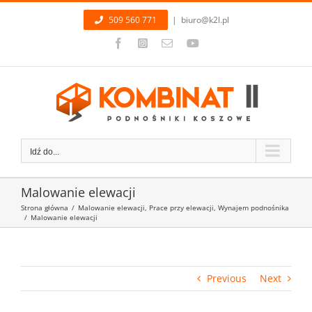
Przejdź
509 560 771
|
biuro@k2l.pl
do
zawartości
Facebook
Instagram
Email
YouTube
Idź do...
Malowanie elewacji
Strona główna
/
Malowanie elewacji
,
Prace przy elewacji
,
Wynajem podnośnika
/
Malowanie elewacji
Previous
Next