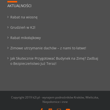
AKTUALNOŚCI
Rabat na wiosnę
Grudzień w K2l
Rabat mikołajkowy
Zimowe utrzymanie dachów – z nami to łatwe!
Jak Skutecznie Przygotować Budynek na Zimę? Zadbaj
o Bezpieczeństwo Już Teraz!
Copyright 2019 k2l.pl - wynajem podnośników Kraków, Wieliczka,
Niepołomice i inne
Facebook
Instagram
Email
YouTube