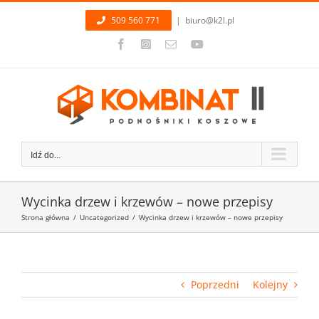
Przejdź
509 560 771
|
biuro@k2l.pl
do
zawartości
Facebook
Instagram
Email
YouTube
Idź do...
Wycinka drzew i krzewów – nowe przepisy
Strona główna
/
Uncategorized
/
Wycinka drzew i krzewów – nowe przepisy
Poprzedni
Kolejny