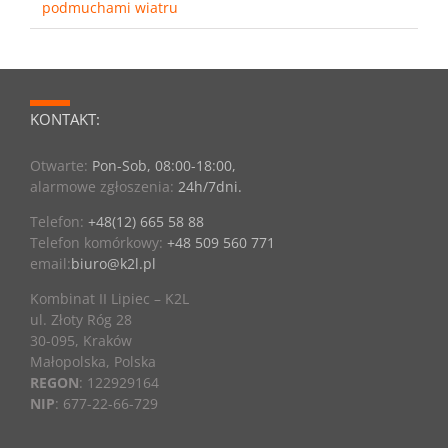
podmuchami wiatru
KONTAKT:
Otwarte:
Pon-Sob, 08:00-18:00,
alarmowe zgłoszenia:
24h/7dni.
Telefon:
+48(12) 665 58 88
Telefon komórkowy:
+48 509 560 771
email:
biuro@k2l.pl
Kombinat II Lipiec – K2L
ul. Złoty Róg 28
30-095, Kraków
Małopolska, Polska
REGON
: 122929164
NIP
: 677-22-66-729