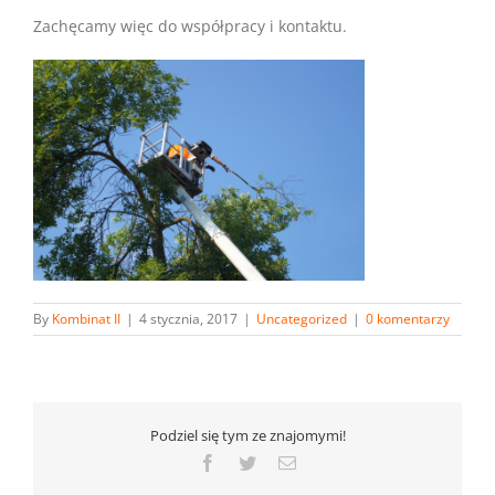
Zachęcamy więc do współpracy i kontaktu.
By
Kombinat II
|
4 stycznia, 2017
|
Uncategorized
|
0 komentarzy
Podziel się tym ze znajomymi!
Facebook
Twitter
Email