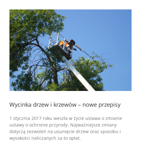
Pokaż
większy
obrazek
Wycinka drzew i krzewów – nowe przepisy
1 stycznia 2017 roku weszła w życie ustawa o zmianie
ustawy o ochronie przyrody. Najważniejsze zmiany
dotyczą zezwoleń na usunięcie drzew oraz sposobu i
wysokości naliczanych za to opłat.