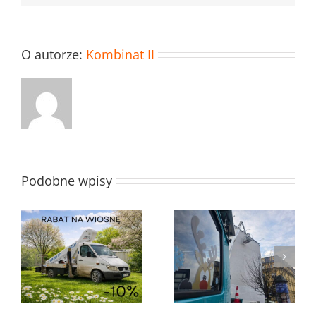
O autorze:
Kombinat II
Podobne wpisy
Grudzień w K2l
Rabat mikołajkowy