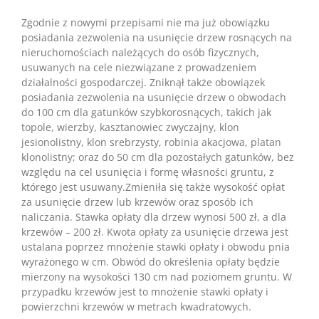
Zgodnie z nowymi przepisami nie ma już obowiązku
posiadania zezwolenia na usunięcie drzew rosnących na
nieruchomościach należących do osób fizycznych,
usuwanych na cele niezwiązane z prowadzeniem
działalności gospodarczej. Zniknął także obowiązek
posiadania zezwolenia na usunięcie drzew o obwodach
do 100 cm dla gatunków szybkorosnących, takich jak
topole, wierzby, kasztanowiec zwyczajny, klon
jesionolistny, klon srebrzysty, robinia akacjowa, platan
klonolistny; oraz do 50 cm dla pozostałych gatunków, bez
względu na cel usunięcia i formę własności gruntu, z
którego jest usuwany.Zmieniła się także wysokość opłat
za usunięcie drzew lub krzewów oraz sposób ich
naliczania. Stawka opłaty dla drzew wynosi 500 zł, a dla
krzewów – 200 zł. Kwota opłaty za usunięcie drzewa jest
ustalana poprzez mnożenie stawki opłaty i obwodu pnia
wyrażonego w cm. Obwód do określenia opłaty będzie
mierzony na wysokości 130 cm nad poziomem gruntu. W
przypadku krzewów jest to mnożenie stawki opłaty i
powierzchni krzewów w metrach kwadratowych.