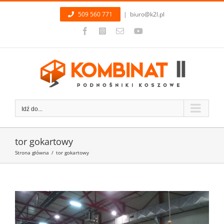
Przejdź
509 560 771
|
biuro@k2l.pl
do
zawartości
Facebook
Instagram
Email
YouTube
Idź do...
tor gokartowy
Strona główna
/
tor gokartowy