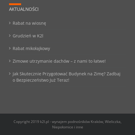
AKTUALNOŚCI
Rabat na wiosnę
Grudzień w K2l
Rabat mikołajkowy
Zimowe utrzymanie dachów – z nami to łatwe!
Jak Skutecznie Przygotować Budynek na Zimę? Zadbaj
o Bezpieczeństwo Już Teraz!
Copyright 2019 k2l.pl - wynajem podnośników Kraków, Wieliczka,
Niepołomice i inne