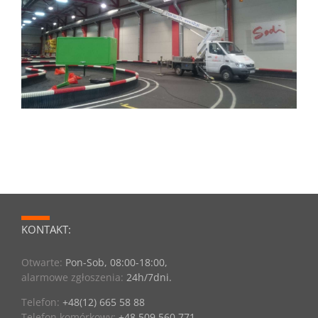
KONTAKT:
Otwarte:
Pon-Sob, 08:00-18:00,
alarmowe zgłoszenia:
24h/7dni.
Telefon:
+48(12) 665 58 88
Telefon komórkowy:
+48 509 560 771