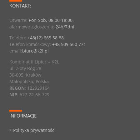
KONTAKT:
Otwarte:
Pon-Sob, 08:00-18:00,
alarmowe zgłoszenia:
24h/7dni.
Telefon:
+48(12) 665 58 88
Telefon komórkowy:
+48 509 560 771
email:
biuro@k2l.pl
Kombinat II Lipiec – K2L
ul. Złoty Róg 28
30-095, Kraków
Małopolska, Polska
REGON
: 122929164
NIP
: 677-22-66-729
INFORMACJE
Polityka prywatności