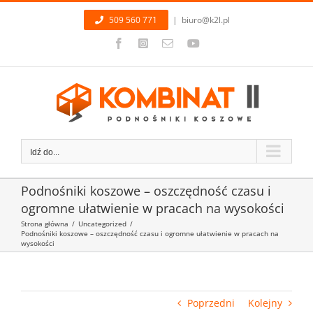
Przejdź
509 560 771
|
biuro@k2l.pl
do
zawartości
Facebook
Instagram
Email
YouTube
Idź do...
Podnośniki koszowe – oszczędność czasu i
ogromne ułatwienie w pracach na wysokości
Strona główna
/
Uncategorized
/
Podnośniki koszowe – oszczędność czasu i ogromne ułatwienie w pracach na
wysokości
Poprzedni
Kolejny