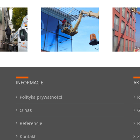
janie na szyby folii
Wynajem podnośnika
UV
do mycia okien
INFORMACJE
AK
Polityka prywatności
R
O nas
G
Referencje
R
Kontakt
Z