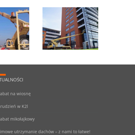
Mycie okien
TUALNOŚCI
abat na wiosnę
rudzień w K2l
abat mikołajkowy
imowe utrzymanie dachów – z nami to łatwe!