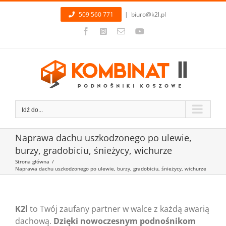
Przejdź
509 560 771
|
biuro@k2l.pl
do
zawartości
Facebook
Instagram
Email
YouTube
Idź do...
Naprawa dachu uszkodzonego po ulewie,
burzy, gradobiciu, śnieżycy, wichurze
Strona główna
/
Naprawa dachu uszkodzonego po ulewie, burzy, gradobiciu, śnieżycy, wichurze
K2l
to Twój zaufany partner w walce z każdą awarią
dachową.
Dzięki nowoczesnym podnośnikom